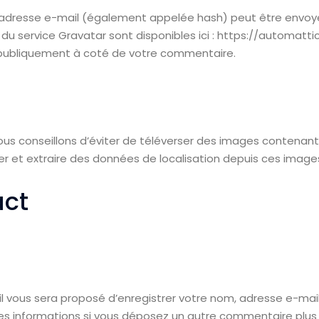
adresse e-mail (également appelée hash) peut être envoyée 
té du service Gravatar sont disponibles ici : https://automatt
e publiquement à coté de votre commentaire.
 vous conseillons d’éviter de téléverser des images contena
er et extraire des données de localisation depuis ces image
act
il vous sera proposé d’enregistrer votre nom, adresse e-mai
 ces informations si vous déposez un autre commentaire plus 