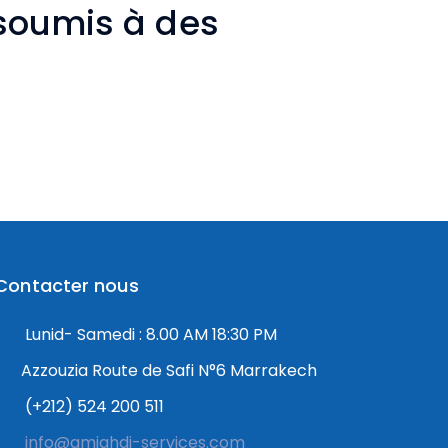
 soumis à des
Contacter nous
Lunid- Samedi : 8.00 AM 18:30 PM
Azzouzia Route de Safi N°6 Marrakech
Notre équipe de support client est
(+212) 524 200 511
là pour répondre à vos questions.
info@amjahdi-services.com