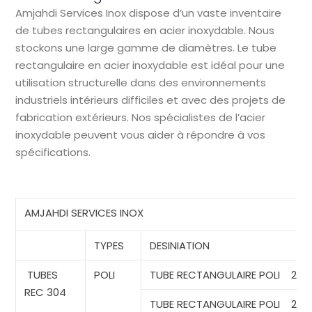
Amjahdi Services Inox dispose d’un vaste inventaire
de tubes rectangulaires en acier inoxydable. Nous
stockons une large gamme de diamètres. Le tube
rectangulaire en acier inoxydable est idéal pour une
utilisation structurelle dans des environnements
industriels intérieurs difficiles et avec des projets de
fabrication extérieurs. Nos spécialistes de l’acier
inoxydable peuvent vous aider à répondre à vos
spécifications.
A
MJAHDI
S
ERVICES
I
NOX
TYPES
DESINIATION
TUBES
POLI
TUBE RECTANGULAIRE
POLI
20*
REC
304
TUBE
RECTANGULAIRE POLI
20*1