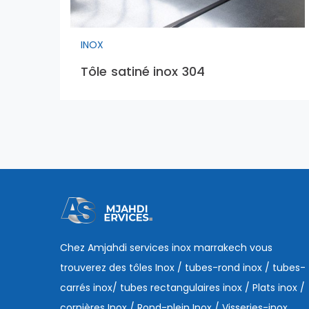
INOX
Tôle satiné inox 304
Chez Amjahdi services inox marrakech vous
trouverez des tôles Inox / tubes-rond inox / tubes-
carrés inox/ tubes rectangulaires inox / Plats inox /
cornières Inox / Rond-plein Inox / Visseries-inox.