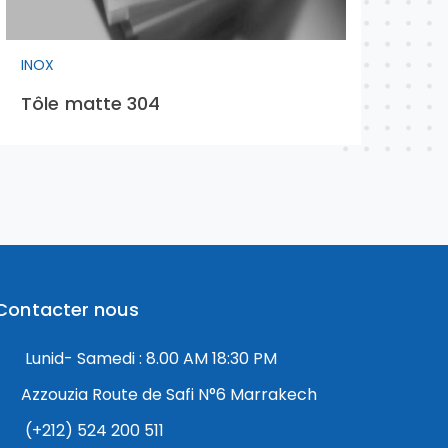
INOX
INO
Tôle matte 304
Tu
Contacter nous
Lunid- Samedi : 8.00 AM 18:30 PM
Azzouzia Route de Safi N°6 Marrakech
Notre équipe de support client est
(+212) 524 200 511
là pour répondre à vos questions.