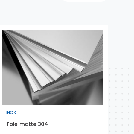
INOX
INO
Tôle matte 304
Tu