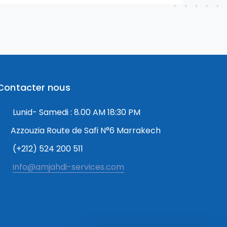
Contacter nous
Lunid- Samedi : 8.00 AM 18:30 PM
Azzouzia Route de Safi N°6 Marrakech
Notre équipe de support client est
(+212) 524 200 511
là pour répondre à vos questions.
info@amjahdi-services.com
Comment puis-je vous aider?