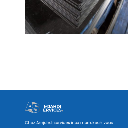
Chez Amjahdi services inox marrakech vous